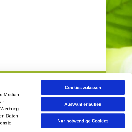
Cookies zulassen
le Medien
ir
Auswahl erlauben
, Werbung
ren Daten
info@evangelisch-lockhausen-ahmsen.de

Nur notwendige Cookies
ienste