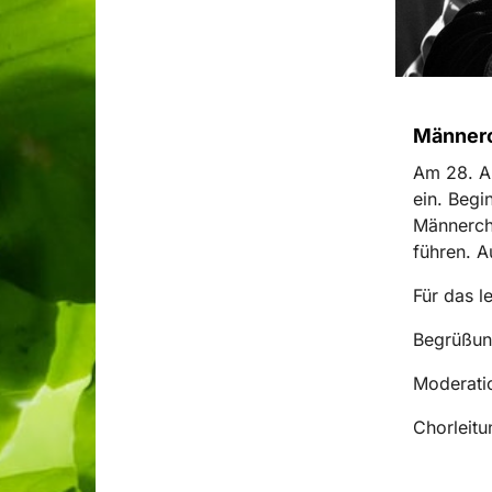
Männerc
Am 28. A
ein. Begi
Männerch
führen. A
Für das l
Begrüßun
Moderatio
Chorleitu