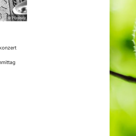
© Pixabay
konzert
mittag