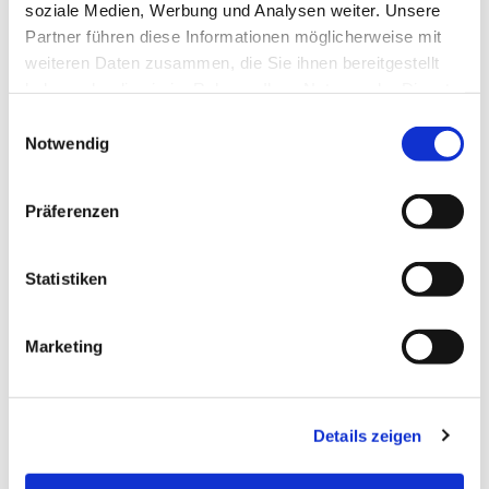
soziale Medien, Werbung und Analysen weiter. Unsere
Partner führen diese Informationen möglicherweise mit
weiteren Daten zusammen, die Sie ihnen bereitgestellt
haben oder die sie im Rahmen Ihrer Nutzung der Dienste
gesammelt haben.
E
Notwendig
i
n
w
Präferenzen
i
l
l
Statistiken
i
g
Dies könnte Sie auch
Marketing
u
interessieren
n
g
Details zeigen
s
a
u