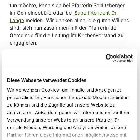
tun möchte, kann sich bei Pfarrerin Schlitzberger,
im Gemeindebüro oder bei
Superintendent Dr.
Lange
melden. Wir danken allen, die guten Willens
sind, sich nun zusammen mit der Pfarrerin der
Gemeinde für die Leitung im Kirchenvorstand zu
engagieren.
Bei der Versammlung gab es eine World-Café-
Phase. Die dort notierten Meinungen und Fragen
werden im Bevollmächtigtenausschuss
nachbearbeitet. Die Mitglieder des bisherigen, im
Diese Webseite verwendet Cookies
März ausgeschiedenen Kirchenvorstands werden
Wir verwenden Cookies, um Inhalte und Anzeigen zu
zur nächsten Sitzung des
personalisieren, Funktionen für soziale Medien anbieten
Bevollmächtigtenausschusses zum Gespräch
zu können und die Zugriffe auf unsere Website zu
eingeladen. Die deutliche Mehrheit der am 30.
analysieren. Außerdem geben wir Informationen zu Ihrer
September Anwesenden zeigte in Worten oder mit
Verwendung unserer Website an unsere Partner für
Applaus: Es lohnt sich, nach vorne zu schauen und
soziale Medien, Werbung und Analysen weiter. Unsere
sich für die Gemeinde zu engagieren.
Partner führen diese Informationen möglicherweise mit