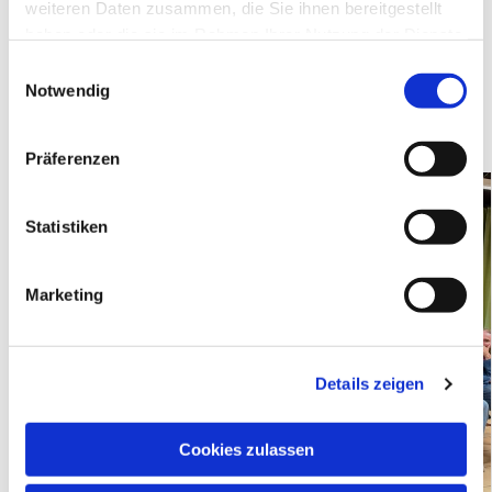
Hier die 3 Bilder der World-Café-Tische:
weiteren Daten zusammen, die Sie ihnen bereitgestellt
haben oder die sie im Rahmen Ihrer Nutzung der Dienste
https://api2.churchdesk.com/fi...
gesammelt haben.
E
Notwendig
i
https://api2.churchdesk.com/fi...
n
https://api2.churchdesk.com/fi...
w
Präferenzen
i
l
l
Statistiken
i
g
Marketing
u
n
g
Details zeigen
s
a
u
Cookies zulassen
s
w