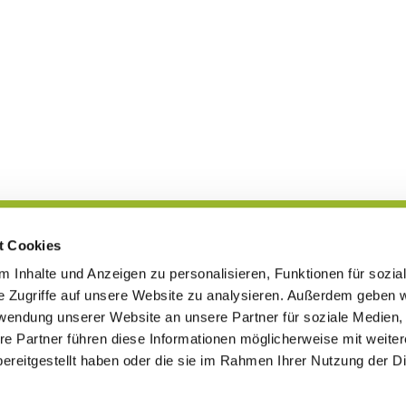
t Cookies
Blog
 Inhalte und Anzeigen zu personalisieren, Funktionen für sozia
e Zugriffe auf unsere Website zu analysieren. Außerdem geben w
rwendung unserer Website an unsere Partner für soziale Medien
re Partner führen diese Informationen möglicherweise mit weite
en · Leopoldshöher Str. 5, 32107 Bad Salzuflen
Tel. 05222-7720

Kontaktinformationen
ereitgestellt haben oder die sie im Rahmen Ihrer Nutzung der D
Impressum
Datenschutzerklärung
ChurchDesk-Login