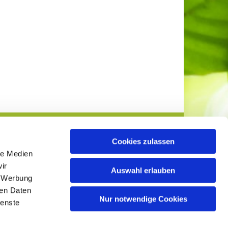
Cookies zulassen
le Medien
ir
Auswahl erlauben
, Werbung
ren Daten
info@evangelisch-lockhausen-ahmsen.de

Nur notwendige Cookies
ienste