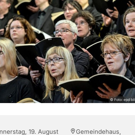
© Foto: epd bi
nnerstag, 19. August
Gemeindehaus,