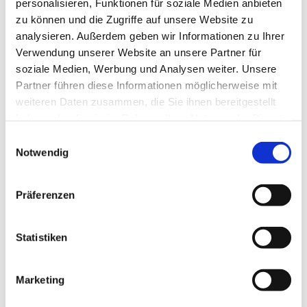
personalisieren, Funktionen für soziale Medien anbieten
dazu. Ansprechpartnerin ist Frau Anna Ikramova.
zu können und die Zugriffe auf unsere Website zu
analysieren. Außerdem geben wir Informationen zu Ihrer
Verwendung unserer Website an unsere Partner für
soziale Medien, Werbung und Analysen weiter. Unsere
Partner führen diese Informationen möglicherweise mit
weiteren Daten zusammen, die Sie ihnen bereitgestellt
haben oder die sie im Rahmen Ihrer Nutzung der Dienste
gesammelt haben.
E
Notwendig
i
n
w
Präferenzen
i
l
l
Statistiken
i
g
Marketing
u
n