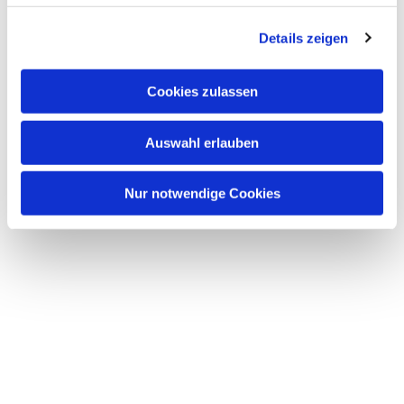
g
Dies könnte Sie auch
Details zeigen
s
interessieren
a
u
Cookies zulassen
s
w
Auswahl erlauben
a
h
l
Nur notwendige Cookies