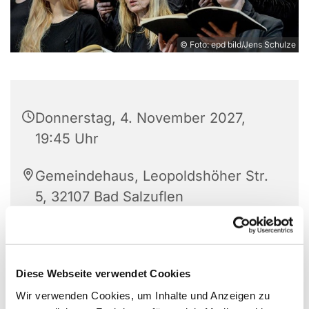
© Foto: epd bild/Jens Schulze
Donnerstag, 4. November 2027,
19:45 Uhr
Gemeindehaus, Leopoldshöher Str.
5, 32107 Bad Salzuflen
Der Chor ist offen für Interessierte. Die Freude am
Diese Webseite verwendet Cookies
Singen steht im Vordergrund. Wer Lust hat seine
Wir verwenden Cookies, um Inhalte und Anzeigen zu
Stimme weiter zu entwickeln, komme gern