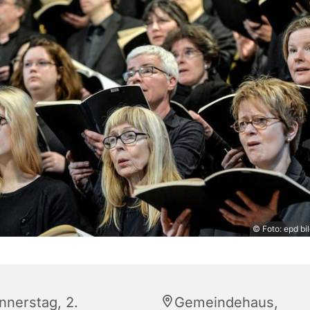
© Foto: epd bi
nnerstag, 2.
Gemeindehaus,