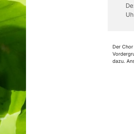
De
Uh
Der Chor 
Vordergru
dazu. Ans