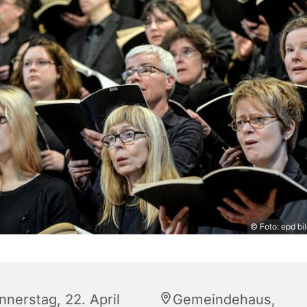
© Foto: epd bi
nnerstag, 22. April
Gemeindehaus,