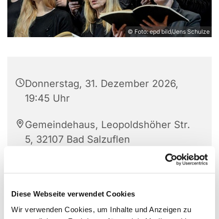
© Foto: epd bild/Jens Schulze
Donnerstag, 31. Dezember 2026,
19:45 Uhr
Gemeindehaus, Leopoldshöher Str.
5, 32107 Bad Salzuflen
Der Chor ist offen für Interessierte. Die Freude am
Diese Webseite verwendet Cookies
Singen steht im Vordergrund. Wer Lust hat seine
Wir verwenden Cookies, um Inhalte und Anzeigen zu
Stimme weiter zu entwickeln, komme gern