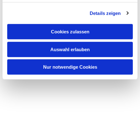
g
Dies könnte Sie auch
Details zeigen
s
interessieren
a
u
Cookies zulassen
s
w
Auswahl erlauben
a
h
l
Nur notwendige Cookies