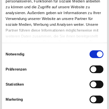
personalisieren, Funktionen für soziale Medien anbieten
dazu. Ansprechpartnerin ist Frau Anna Ikramova.
zu können und die Zugriffe auf unsere Website zu
analysieren. Außerdem geben wir Informationen zu Ihrer
Verwendung unserer Website an unsere Partner für
soziale Medien, Werbung und Analysen weiter. Unsere
Partner führen diese Informationen möglicherweise mit
weiteren Daten zusammen, die Sie ihnen bereitgestellt
haben oder die sie im Rahmen Ihrer Nutzung der Dienste
gesammelt haben.
E
Notwendig
i
n
w
Präferenzen
i
l
l
Statistiken
i
g
Marketing
u
n