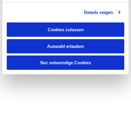
g
Dies könnte Sie auch
Details zeigen
s
interessieren
a
u
Cookies zulassen
s
w
Auswahl erlauben
a
h
l
Nur notwendige Cookies