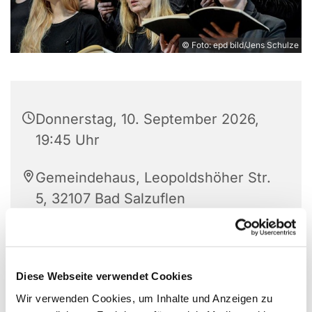
© Foto: epd bild/Jens Schulze
Donnerstag, 10. September 2026,
19:45 Uhr
Gemeindehaus, Leopoldshöher Str.
5, 32107 Bad Salzuflen
Der Chor ist offen für Interessierte. Die Freude am
Diese Webseite verwendet Cookies
Singen steht im Vordergrund. Wer Lust hat seine
Wir verwenden Cookies, um Inhalte und Anzeigen zu
Stimme weiter zu entwickeln, komme gern