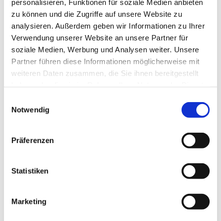
personalisieren, Funktionen für soziale Medien anbieten
dazu. Ansprechpartnerin ist Frau Anna Ikramova.
zu können und die Zugriffe auf unsere Website zu
analysieren. Außerdem geben wir Informationen zu Ihrer
Verwendung unserer Website an unsere Partner für
soziale Medien, Werbung und Analysen weiter. Unsere
Partner führen diese Informationen möglicherweise mit
weiteren Daten zusammen, die Sie ihnen bereitgestellt
haben oder die sie im Rahmen Ihrer Nutzung der Dienste
gesammelt haben.
E
Notwendig
i
n
w
Präferenzen
i
l
l
Statistiken
i
g
Marketing
u
n