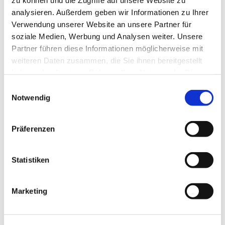
analysieren. Außerdem geben wir Informationen zu Ihrer
Verwendung unserer Website an unsere Partner für
soziale Medien, Werbung und Analysen weiter. Unsere
Partner führen diese Informationen möglicherweise mit
weiteren Daten zusammen, die Sie ihnen bereitgestellt
haben oder die sie im Rahmen Ihrer Nutzung der Dienste
gesammelt haben.
E
Notwendig
i
n
w
Präferenzen
i
l
l
Statistiken
i
g
Marketing
u
n
Dies könnte Sie auch
g