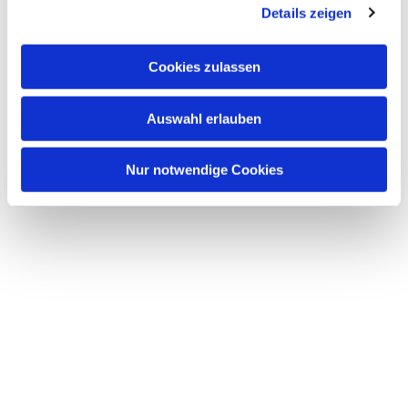
interessieren
Details zeigen
s
a
u
Cookies zulassen
s
w
Auswahl erlauben
a
h
l
Nur notwendige Cookies