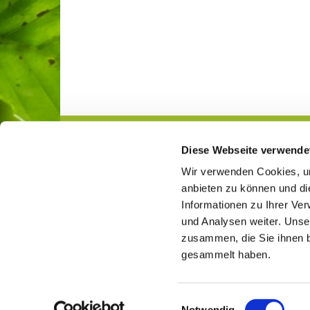
Diese Webseite verwende
Gemeindeleben
Jugend
Wir verwenden Cookies, um
anbieten zu können und di
Informationen zu Ihrer Ve
und Analysen weiter. Unse
Ev. Kirchengemeinde Lockhausen-Ahms

zusammen, die Sie ihnen b
gesammelt haben.
E
Notwendig