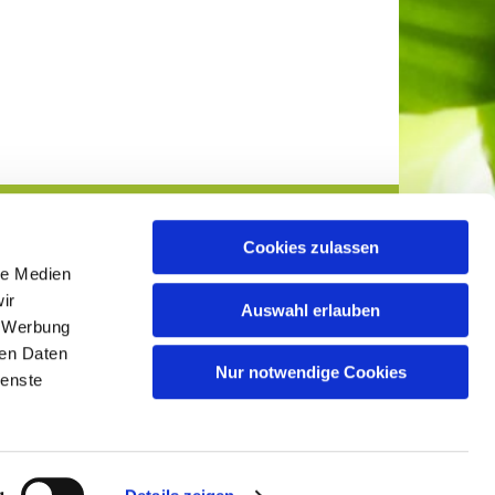
Cookies zulassen
le Medien
ir
Auswahl erlauben
, Werbung
ren Daten
info@evangelisch-lockhausen-ahmsen.de

Nur notwendige Cookies
ienste
g