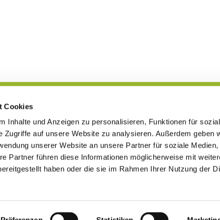
t Cookies
Blog
 Inhalte und Anzeigen zu personalisieren, Funktionen für sozia
e Zugriffe auf unsere Website zu analysieren. Außerdem geben w
rwendung unserer Website an unsere Partner für soziale Medien
re Partner führen diese Informationen möglicherweise mit weite
en · Leopoldshöher Str. 5, 32107 Bad Salzuflen
Tel. 05222-7720

Kontaktinformationen
ereitgestellt haben oder die sie im Rahmen Ihrer Nutzung der D
Impressum
Datenschutzerklärung
ChurchDesk-Login
Präferenzen
Statistiken
Marketin