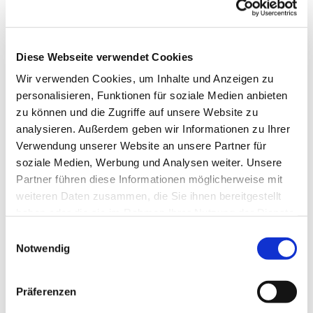
Kirchenvorstandsmitglieder und suchen gleichwohl
noch weitere Personen. Wer könnte sich vorstellen
für 3 Jahre in den Kirchenvorstand zu gehen?
Dann melden Sie sich bitte bei Pfarrerin
Diese Webseite verwendet Cookies
Schlitzberger oder bei Dr. Lange oder im Büro.
Wir verwenden Cookies, um Inhalte und Anzeigen zu
personalisieren, Funktionen für soziale Medien anbieten
zu können und die Zugriffe auf unsere Website zu
Tagesordnung:
analysieren. Außerdem geben wir Informationen zu Ihrer
Verwendung unserer Website an unsere Partner für
Andacht
soziale Medien, Werbung und Analysen weiter. Unsere
Bericht aus dem Pfarrdienst
Partner führen diese Informationen möglicherweise mit
Sachstand Gewinnung neuer KV-Mitglieder,
weiteren Daten zusammen, die Sie ihnen bereitgestellt
evtl. Start des Wahlverfahrens
haben oder die sie im Rahmen Ihrer Nutzung der Dienste
Besetzung Kirchenmusikstelle
gesammelt haben.
E
Information: Digitale Spendenmöglichkeit
Notwendig
i
über ChurchDesk
n
Zwischenstand AG Sexualisierte Gewalt
w
Beschluss über Beschwerdeverfahren der
Präferenzen
i
Gemeinde (als Teil des späteren