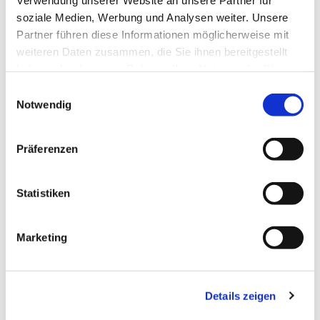
soziale Medien, Werbung und Analysen weiter. Unsere
Partner führen diese Informationen möglicherweise mit
weiteren Daten zusammen, die Sie ihnen bereitgestellt
haben oder die sie im Rahmen Ihrer Nutzung der Dienste
gesammelt haben.
E
Notwendig
i
n
w
Präferenzen
i
l
l
Statistiken
i
g
Marketing
Dies könnte Sie auch
u
interessieren
n
g
Details zeigen
s
a