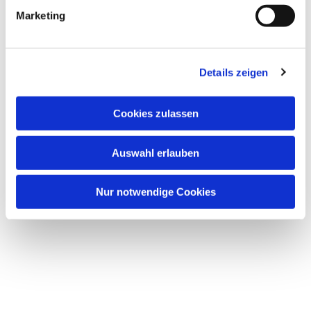
g
Marketing
u
n
g
Details zeigen
s
a
u
Cookies zulassen
Dies könnte Sie auch
s
interessieren
w
Auswahl erlauben
a
h
l
Nur notwendige Cookies