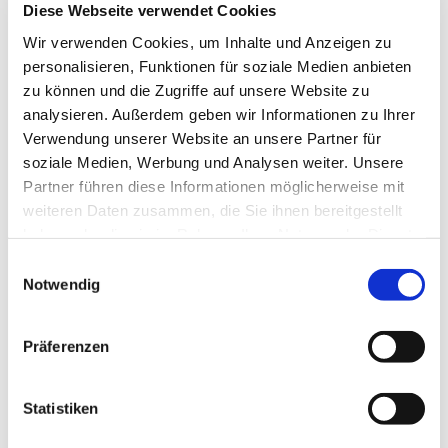
Diese Webseite verwendet Cookies
Wir verwenden Cookies, um Inhalte und Anzeigen zu
Die Veranstaltung findet im Wechsel statt. Start ist
personalisieren, Funktionen für soziale Medien anbieten
der 6. März im Gemeindezentrum der Ev. Kirche
zu können und die Zugriffe auf unsere Website zu
Lockhausen-Ahmsen.
analysieren. Außerdem geben wir Informationen zu Ihrer
Verwendung unserer Website an unsere Partner für
In den Ferien findet der Kurs nicht statt.
soziale Medien, Werbung und Analysen weiter. Unsere
Partner führen diese Informationen möglicherweise mit
weiteren Daten zusammen, die Sie ihnen bereitgestellt
haben oder die sie im Rahmen Ihrer Nutzung der Dienste
gesammelt haben.
E
Notwendig
i
n
w
Präferenzen
i
l
l
Statistiken
i