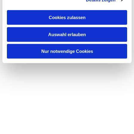
a
u
Cookies zulassen
s
w
Auswahl erlauben
a
h
l
Nur notwendige Cookies