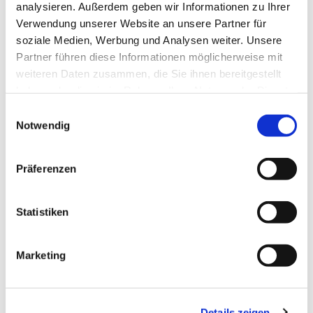
analysieren. Außerdem geben wir Informationen zu Ihrer
Verwendung unserer Website an unsere Partner für
soziale Medien, Werbung und Analysen weiter. Unsere
Partner führen diese Informationen möglicherweise mit
weiteren Daten zusammen, die Sie ihnen bereitgestellt
haben oder die sie im Rahmen Ihrer Nutzung der Dienste
gesammelt haben.
E
Notwendig
i
n
w
Präferenzen
i
l
l
Statistiken
i
g
Marketing
u
n
Dies könnte Sie auch
g
interessieren
Details zeigen
s