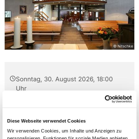
© Nitschke
Sonntag, 30. August 2026, 18:00
Uhr
Christuskirche, Leopoldshöher Str.
5, 32107 Bad Salzuflen
Diese Webseite verwendet Cookies
Pn Schlitzberger
Wir verwenden Cookies, um Inhalte und Anzeigen zu
personalisieren, Funktionen für soziale Medien anbieten