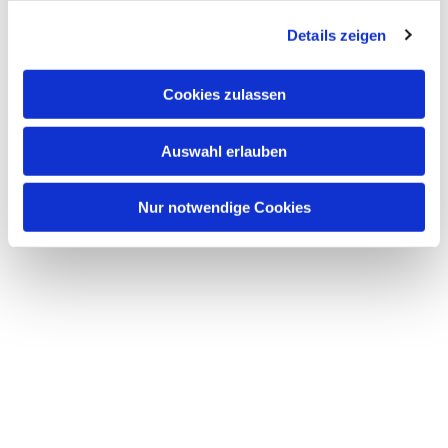
g
Dies könnte Sie auch
Details zeigen
s
interessieren
a
u
Cookies zulassen
s
w
Auswahl erlauben
a
h
l
Nur notwendige Cookies