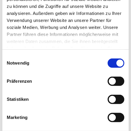
zu können und die Zugriffe auf unsere Website zu
analysieren. Außerdem geben wir Informationen zu Ihrer
Verwendung unserer Website an unsere Partner für
soziale Medien, Werbung und Analysen weiter. Unsere
Partner führen diese Informationen möglicherweise mit
weiteren Daten zusammen, die Sie ihnen bereitgestellt
haben oder die sie im Rahmen Ihrer Nutzung der Dienste
gesammelt haben.
E
Notwendig
i
n
w
Präferenzen
i
l
l
Statistiken
i
g
Marketing
u
n